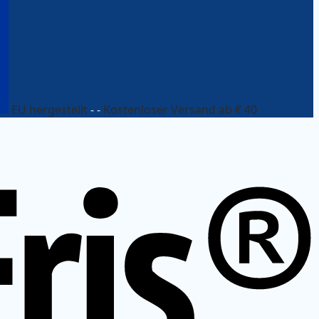
EU hergestellt
- -
Kostenloser Versand ab € 40