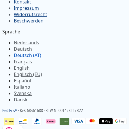
Kontakt
Impressum
Widerrufsrecht
Beschwerden
Sprache
Nederlands
Deutsch
Deutsch (AT)
Français
English
Englisch (EU)
Español
Italiano
Svenska
Dansk
Pedi
Fris
®
· KvK 68361688 · BTW NL001428557B22