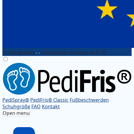
EU hergestellt
- -
Kostenloser Versand ab € 40
PediSpray®
PediFris® Classic
Fußbeschwerden
Schuhgröße
FAQ
Kontakt
Open menu