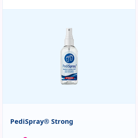
Behandeln Sie hartnäckige Schweißfüße mit
PediSpray®. Dies bringt überaktive
Schweißdrüsen zur Ruhe, sodass die behandelte
Haut weniger transpiriert.
PediSpray® Strong