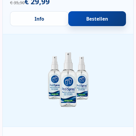
€ 29,99
€ 35,90
Info
Bestellen