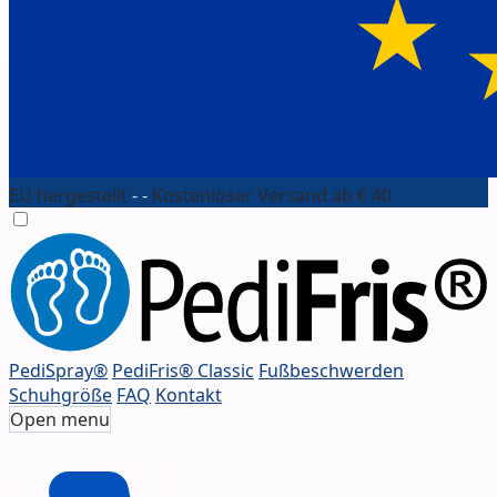
EU hergestellt
- -
Kostenloser Versand ab € 40
PediSpray®
PediFris® Classic
Fußbeschwerden
Schuhgröße
FAQ
Kontakt
Open menu