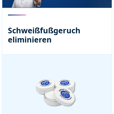
Schweißfußgeruch
eliminieren
Behandeln Sie Ihre Schuhe mit PediFris® Classic
und eliminieren Sie Organismen, die Stinkfüße und
Stinkschuhe verursachen.