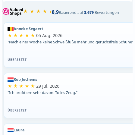
★ ★ ★ ★ ⯨
8,9
Basierend auf
3.679
Bewertungen
Anneke Segaert
★ ★ ★ ★ ★
05 Aug. 2026
"Nach einer Woche keine Schweißfüße mehr und geruchsfreie Schuhe"
ÜBERSETZT
Rob Jochems
★ ★ ★ ★ ★
29 Jul. 2026
"Ich profitiere sehr davon. Tolles Zeug."
ÜBERSETZT
Laura